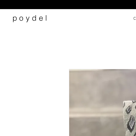
poydel
C