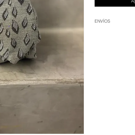
Ag
ENVÍOS
España y Baleares: h
Canarias: hasta 15 d